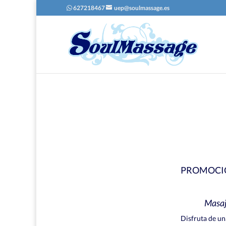
627218467
uep@soulmassage.es
PROMOCIO
Masaje
Disfruta de un