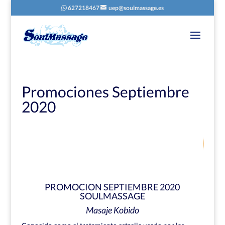
627218467
uep@soulmassage.es
Promociones Septiembre
2020
55
/ 100
Puntuación SEO
PROMOCION SEPTIEMBRE 2020
SOULMASSAGE
Masaje Kobido